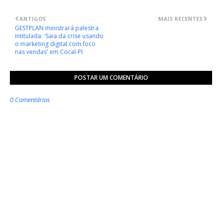
ANTIGOS
MAIS RECENTES
GESTPLAN ministrará palestra
intitulada: 'Saia da crise usando
o marketing digital com foco
nas vendas' em Cocal-PI
POSTAR UM COMENTÁRIO
0 Comentários